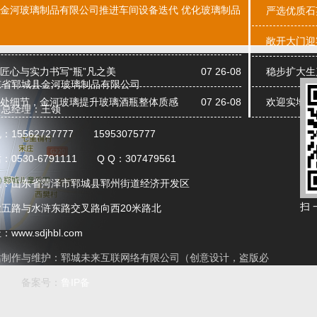
金河玻璃制品有限公司推进车间设备迭代 优化玻璃制品
严选优质石
敞开大门迎
01
新款酒瓶-002
新款酒瓶-003
匠心与实力书写“瓶”凡之美
07 26-08
稳步扩大生
东省郓城县金河玻璃制品有限公司
处细节，金河玻璃提升玻璃酒瓶整体质感
07 26-08
欢迎实地考
售总经理：王领
：15562727777 15953075777
：0530-6791111 Q Q：307479561
址：山东省菏泽市郓城县郓州街道经济开发区
扫 
业五路与水浒东路交叉路向西20米路北
www.sdjhbl.com
站制作与维护：
郓城未来互联网络有限公司
（创意设计，盗版必
酒盒-002
酒盒-003
）
备案号：
鲁IP备