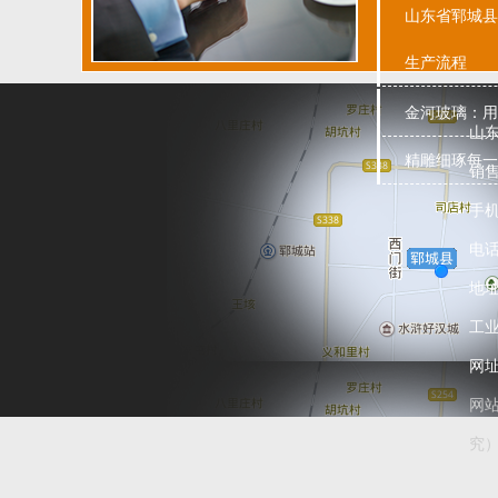
山东省郓城县
生产流程
新款酒瓶-0
金河玻璃：用
山
精雕细琢每一
销
手机
电话
地
工
网址：
网
酒盒-001
究