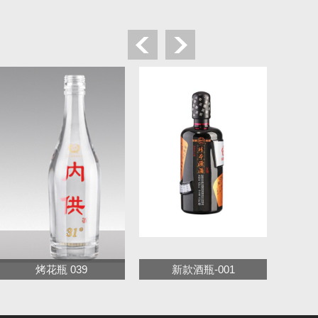
烤花瓶 039
新款酒瓶-001